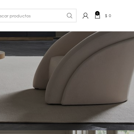
0
$
0