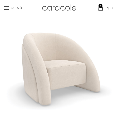
0
MENÚ
$
0