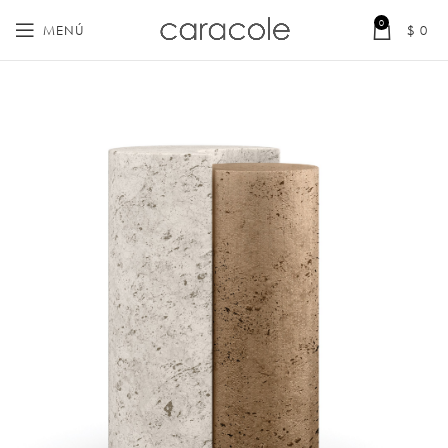
0
MENÚ
$
0