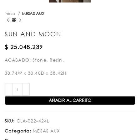
Inicio
MESAS AUX
SUN AND MOON
$
25.048.239
ACABADO: Stone, Resin.
38.74W x 30.48D x 58.42H
AÑADIR AL CARRITO
SKU:
CLA-022-424L
Categoría:
MESAS AUX