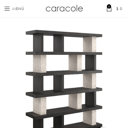
0
MENÚ
$
0