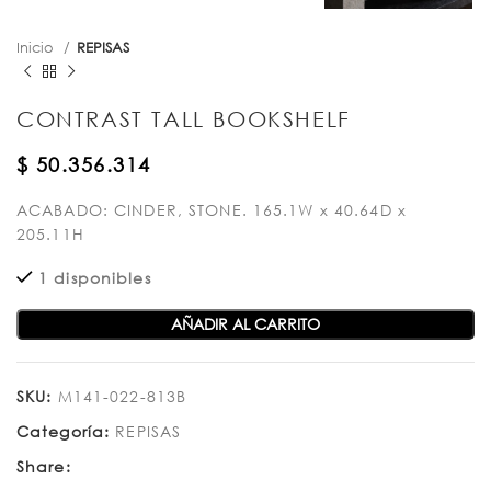
Inicio
REPISAS
CONTRAST TALL BOOKSHELF
$
50.356.314
ACABADO: CINDER, STONE. 165.1W x 40.64D x
205.11H
1 disponibles
AÑADIR AL CARRITO
SKU:
M141-022-813B
Categoría:
REPISAS
Share: