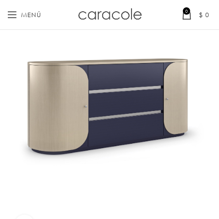
0
MENÚ
$
0