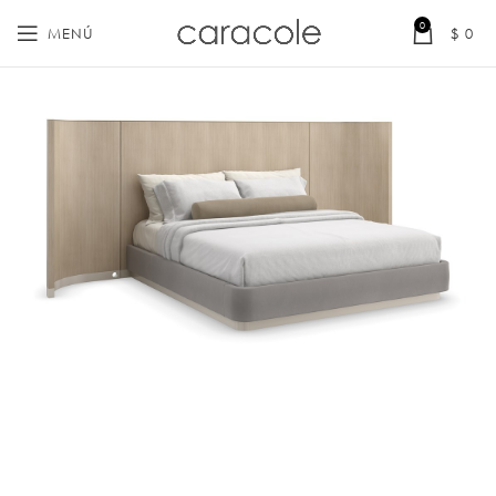
0
MENÚ
$
0