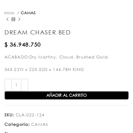
Inicio
CAMAS
DREAM CHASER BED
$
36.948.750
ACABADO:Dry Martiny, Cloud, Brushed Gold.
363.22W x 223.52D x 144.78H KING
AÑADIR AL CARRITO
SKU:
CLA-022-124
Categoría:
CAMAS