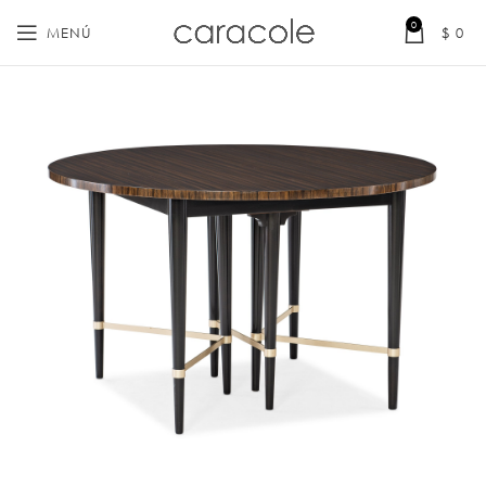
0
MENÚ
$
0