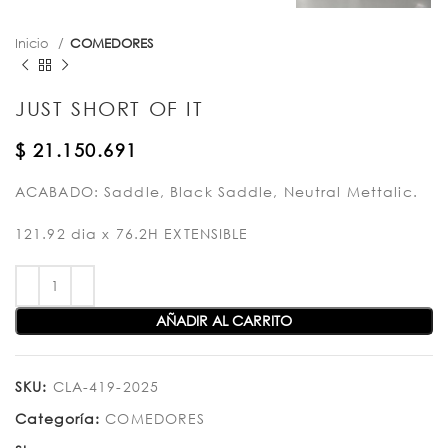
Inicio
COMEDORES
JUST SHORT OF IT
$
21.150.691
ACABADO: Saddle, Black Saddle, Neutral Mettalic.
121.92 dia x 76.2H EXTENSIBLE
AÑADIR AL CARRITO
SKU:
CLA-419-2025
Categoría:
COMEDORES