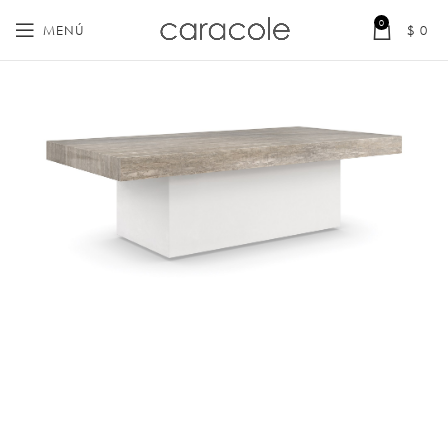
0
MENÚ
$
0