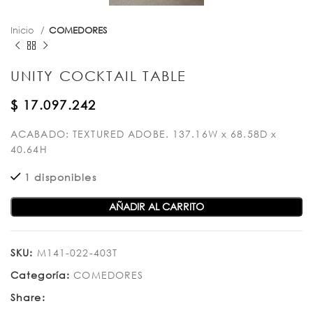
Inicio
COMEDORES
UNITY COCKTAIL TABLE
$
17.097.242
ACABADO: TEXTURED ADOBE. 137.16W x 68.58D x
40.64H
1 disponibles
AÑADIR AL CARRITO
SKU:
M141-022-403T
Categoría:
COMEDORES
Share: